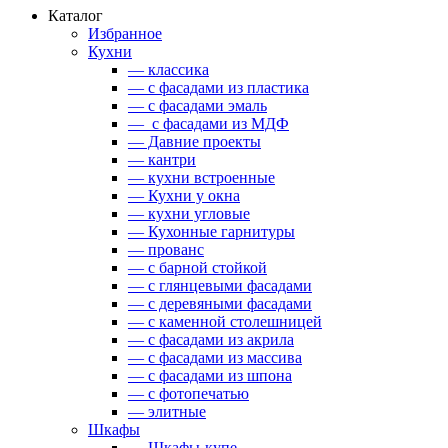
Каталог
Избранное
Кухни
— классика
— с фасадами из пластика
— с фасадами эмаль
— с фасадами из МДФ
— Давние проекты
— кантри
— кухни встроенные
— Кухни у окна
— кухни угловые
— Кухонные гарнитуры
— прованс
— с барной стойкой
— с глянцевыми фасадами
— с деревяными фасадами
— с каменной столешницей
— с фасадами из акрила
— с фасадами из массива
— с фасадами из шпона
— с фотопечатью
— элитные
Шкафы
— Шкафы-купе