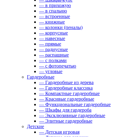
— в прихожую
— в спальню
— встроенные
— книжные
— колонки (пеналы)
— корпусные
— навесные
— прямые
— радиусные
— распашные
— с полками
— с фотопечатью
— угловые
Гардеробные
— Гардеробные из дерева
— Гардеробные классика
— Компактные гардеробные
— Красивые гардеробные
— Функциональные гардеробные
— Шкафы для гардероба
— Эксклюзивные гардеробные
— Элитные гардеробные
Детские
— Детская игровая