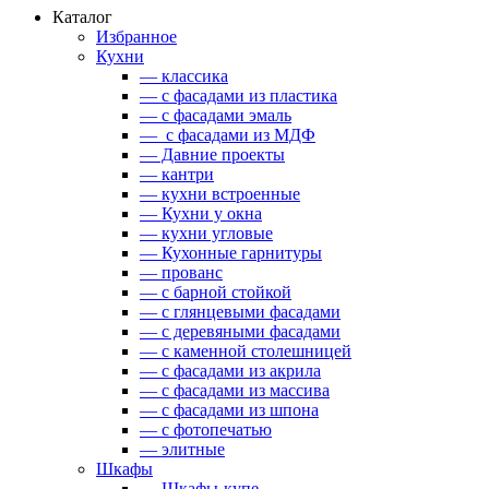
Каталог
Избранное
Кухни
— классика
— с фасадами из пластика
— с фасадами эмаль
— с фасадами из МДФ
— Давние проекты
— кантри
— кухни встроенные
— Кухни у окна
— кухни угловые
— Кухонные гарнитуры
— прованс
— с барной стойкой
— с глянцевыми фасадами
— с деревяными фасадами
— с каменной столешницей
— с фасадами из акрила
— с фасадами из массива
— с фасадами из шпона
— с фотопечатью
— элитные
Шкафы
— Шкафы-купе