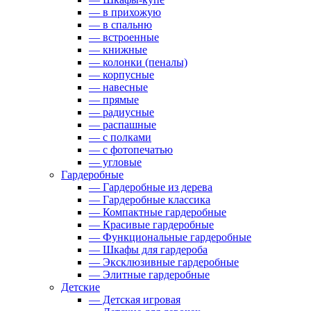
— в прихожую
— в спальню
— встроенные
— книжные
— колонки (пеналы)
— корпусные
— навесные
— прямые
— радиусные
— распашные
— с полками
— с фотопечатью
— угловые
Гардеробные
— Гардеробные из дерева
— Гардеробные классика
— Компактные гардеробные
— Красивые гардеробные
— Функциональные гардеробные
— Шкафы для гардероба
— Эксклюзивные гардеробные
— Элитные гардеробные
Детские
— Детская игровая