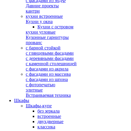
с фасадами из МДФ
Давние проекты
кантри
кухни встроенные
Кухни у окна
Кухни с островом
кухни угловые
Кухонные гарнитуры
прованс
с барной стойкой
с глянцевыми фасадами
с деревяными фасадами
с каменной столешницей
с фасадами из акрила
с фасадами из массива
с фасадами из шпона
с фотопечатью
элитные
Встраиваемая техника
Шкафы
Шкафы-купе
без зеркала
встроенные
двухдверные
классика