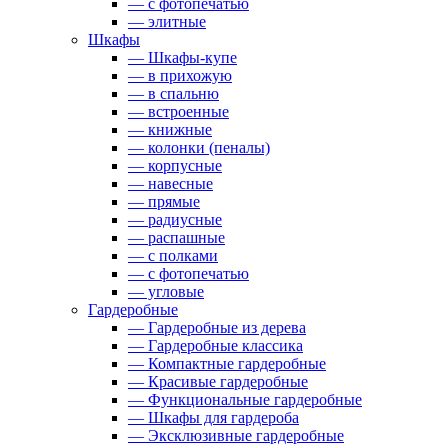
— с фотопечатью
— элитные
Шкафы
— Шкафы-купе
— в прихожую
— в спальню
— встроенные
— книжные
— колонки (пеналы)
— корпусные
— навесные
— прямые
— радиусные
— распашные
— с полками
— с фотопечатью
— угловые
Гардеробные
— Гардеробные из дерева
— Гардеробные классика
— Компактные гардеробные
— Красивые гардеробные
— Функциональные гардеробные
— Шкафы для гардероба
— Эксклюзивные гардеробные