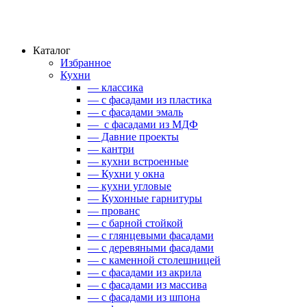
Каталог
Избранное
Кухни
— классика
— с фасадами из пластика
— с фасадами эмаль
— с фасадами из МДФ
— Давние проекты
— кантри
— кухни встроенные
— Кухни у окна
— кухни угловые
— Кухонные гарнитуры
— прованс
— с барной стойкой
— с глянцевыми фасадами
— с деревяными фасадами
— с каменной столешницей
— с фасадами из акрила
— с фасадами из массива
— с фасадами из шпона