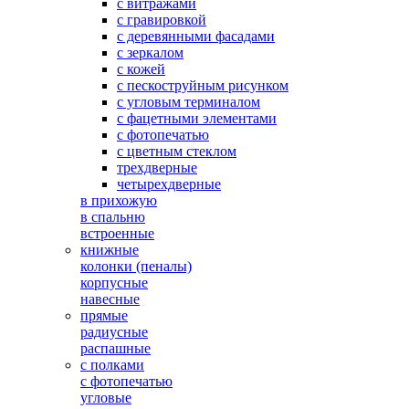
с витражами
с гравировкой
с деревянными фасадами
с зеркалом
с кожей
с пескоструйным рисунком
с угловым терминалом
с фацетными элементами
с фотопечатью
с цветным стеклом
трехдверные
четырехдверные
в прихожую
в спальню
встроенные
книжные
колонки (пеналы)
корпусные
навесные
прямые
радиусные
распашные
с полками
с фотопечатью
угловые