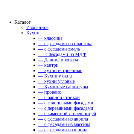
Каталог
Избранное
Кухни
— классика
— с фасадами из пластика
— с фасадами эмаль
— с фасадами из МДФ
— Давние проекты
— кантри
— кухни встроенные
— Кухни у окна
— кухни угловые
— Кухонные гарнитуры
— прованс
— с барной стойкой
— с глянцевыми фасадами
— с деревяными фасадами
— с каменной столешницей
— с фасадами из акрила
— с фасадами из массива
— с фасадами из шпона