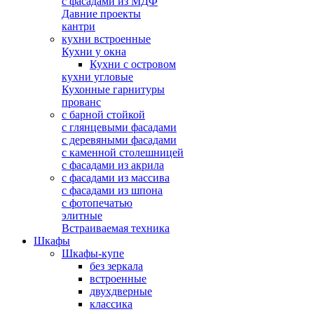
с фасадами из МДФ
Давние проекты
кантри
кухни встроенные
Кухни у окна
Кухни с островом
кухни угловые
Кухонные гарнитуры
прованс
с барной стойкой
с глянцевыми фасадами
с деревяными фасадами
с каменной столешницей
с фасадами из акрила
с фасадами из массива
с фасадами из шпона
с фотопечатью
элитные
Встраиваемая техника
Шкафы
Шкафы-купе
без зеркала
встроенные
двухдверные
классика