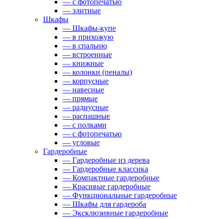
— с фотопечатью
— элитные
Шкафы
— Шкафы-купе
— в прихожую
— в спальню
— встроенные
— книжные
— колонки (пеналы)
— корпусные
— навесные
— прямые
— радиусные
— распашные
— с полками
— с фотопечатью
— угловые
Гардеробные
— Гардеробные из дерева
— Гардеробные классика
— Компактные гардеробные
— Красивые гардеробные
— Функциональные гардеробные
— Шкафы для гардероба
— Эксклюзивные гардеробные