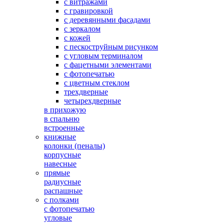
с витражами
с гравировкой
с деревянными фасадами
с зеркалом
с кожей
с пескоструйным рисунком
с угловым терминалом
с фацетными элементами
с фотопечатью
с цветным стеклом
трехдверные
четырехдверные
в прихожую
в спальню
встроенные
книжные
колонки (пеналы)
корпусные
навесные
прямые
радиусные
распашные
с полками
с фотопечатью
угловые