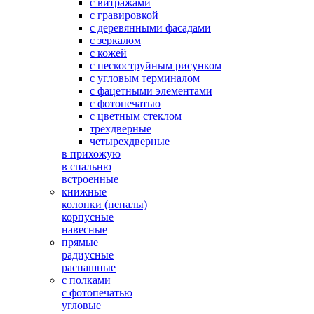
с витражами
с гравировкой
с деревянными фасадами
с зеркалом
с кожей
с пескоструйным рисунком
с угловым терминалом
с фацетными элементами
с фотопечатью
с цветным стеклом
трехдверные
четырехдверные
в прихожую
в спальню
встроенные
книжные
колонки (пеналы)
корпусные
навесные
прямые
радиусные
распашные
с полками
с фотопечатью
угловые