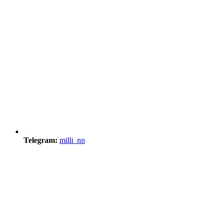
Telegram:
milli_nn