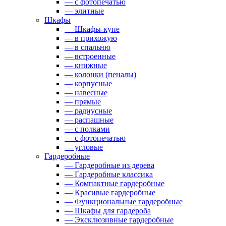
— с фотопечатью
— элитные
Шкафы
— Шкафы-купе
— в прихожую
— в спальню
— встроенные
— книжные
— колонки (пеналы)
— корпусные
— навесные
— прямые
— радиусные
— распашные
— с полками
— с фотопечатью
— угловые
Гардеробные
— Гардеробные из дерева
— Гардеробные классика
— Компактные гардеробные
— Красивые гардеробные
— Функциональные гардеробные
— Шкафы для гардероба
— Эксклюзивные гардеробные