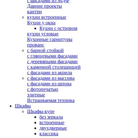
с фасадами из МДФ
Давние проекты
кантри
кухни встроенные
Кухни у окна
Кухни с островом
кухни угловые
Кухонные гарнитуры
прованс
с барной стойкой
с глянцевыми фасадами
с деревяными фасадами
с каменной столешницей
с фасадами из акрила
с фасадами из массива
с фасадами из шпона
с фотопечатью
элитные
Встраиваемая техника
Шкафы
Шкафы-купе
без зеркала
встроенные
двухдверные
классика