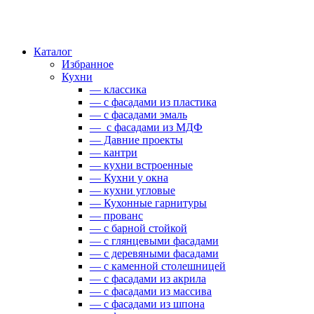
Каталог
Избранное
Кухни
— классика
— с фасадами из пластика
— с фасадами эмаль
— с фасадами из МДФ
— Давние проекты
— кантри
— кухни встроенные
— Кухни у окна
— кухни угловые
— Кухонные гарнитуры
— прованс
— с барной стойкой
— с глянцевыми фасадами
— с деревяными фасадами
— с каменной столешницей
— с фасадами из акрила
— с фасадами из массива
— с фасадами из шпона