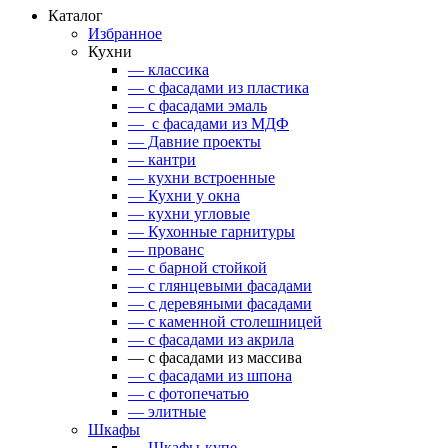
Каталог
Избранное
Кухни
— классика
— с фасадами из пластика
— с фасадами эмаль
— с фасадами из МДФ
— Давние проекты
— кантри
— кухни встроенные
— Кухни у окна
— кухни угловые
— Кухонные гарнитуры
— прованс
— с барной стойкой
— с глянцевыми фасадами
— с деревяными фасадами
— с каменной столешницей
— с фасадами из акрила
— с фасадами из массива
— с фасадами из шпона
— с фотопечатью
— элитные
Шкафы
— Шкафы-купе