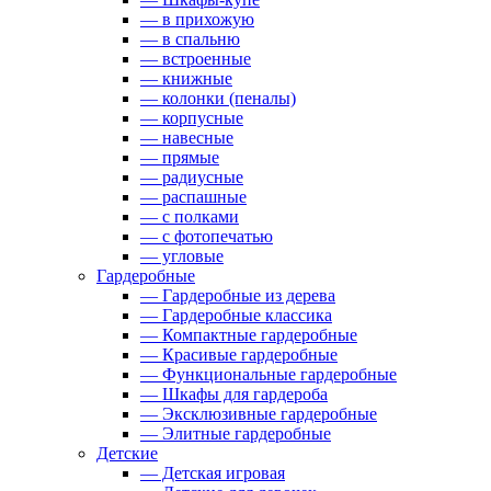
— в прихожую
— в спальню
— встроенные
— книжные
— колонки (пеналы)
— корпусные
— навесные
— прямые
— радиусные
— распашные
— с полками
— с фотопечатью
— угловые
Гардеробные
— Гардеробные из дерева
— Гардеробные классика
— Компактные гардеробные
— Красивые гардеробные
— Функциональные гардеробные
— Шкафы для гардероба
— Эксклюзивные гардеробные
— Элитные гардеробные
Детские
— Детская игровая