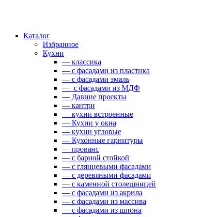
Каталог
Избранное
Кухни
— классика
— с фасадами из пластика
— с фасадами эмаль
— с фасадами из МДФ
— Давние проекты
— кантри
— кухни встроенные
— Кухни у окна
— кухни угловые
— Кухонные гарнитуры
— прованс
— с барной стойкой
— с глянцевыми фасадами
— с деревяными фасадами
— с каменной столешницей
— с фасадами из акрила
— с фасадами из массива
— с фасадами из шпона