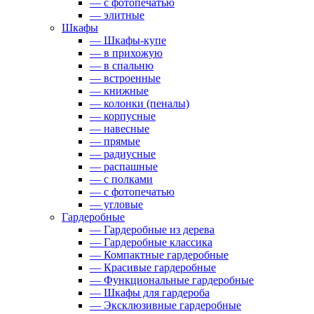
— с фотопечатью
— элитные
Шкафы
— Шкафы-купе
— в прихожую
— в спальню
— встроенные
— книжные
— колонки (пеналы)
— корпусные
— навесные
— прямые
— радиусные
— распашные
— с полками
— с фотопечатью
— угловые
Гардеробные
— Гардеробные из дерева
— Гардеробные классика
— Компактные гардеробные
— Красивые гардеробные
— Функциональные гардеробные
— Шкафы для гардероба
— Эксклюзивные гардеробные