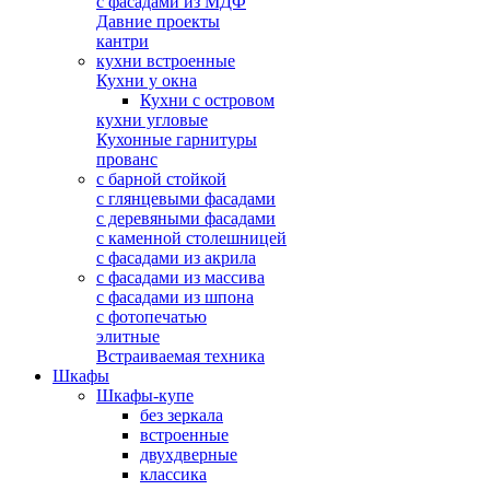
с фасадами из МДФ
Давние проекты
кантри
кухни встроенные
Кухни у окна
Кухни с островом
кухни угловые
Кухонные гарнитуры
прованс
с барной стойкой
с глянцевыми фасадами
с деревяными фасадами
с каменной столешницей
с фасадами из акрила
с фасадами из массива
с фасадами из шпона
с фотопечатью
элитные
Встраиваемая техника
Шкафы
Шкафы-купе
без зеркала
встроенные
двухдверные
классика