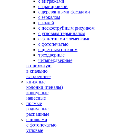
с витражами
с гравировкой
с деревянными фасадами
с зеркалом
с кожей
с пескоструйным рисунком
с угловым терминалом
с фацетными элементами
с фотопечатью
с цветным стеклом
трехдверные
четырехдверные
в прихожую
в спальню
встроенные
книжные
колонки (пеналы)
корпусные
навесные
прямые
радиусные
распашные
с полками
с фотопечатью
угловые