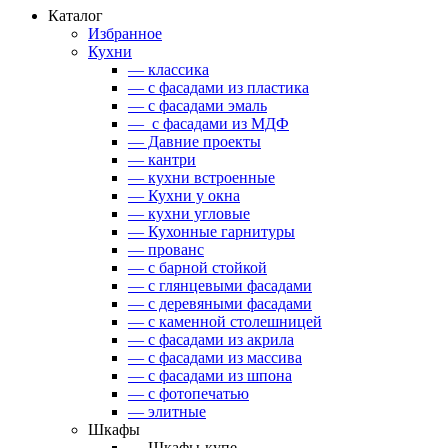
Каталог
Избранное
Кухни
— классика
— с фасадами из пластика
— с фасадами эмаль
— с фасадами из МДФ
— Давние проекты
— кантри
— кухни встроенные
— Кухни у окна
— кухни угловые
— Кухонные гарнитуры
— прованс
— с барной стойкой
— с глянцевыми фасадами
— с деревяными фасадами
— с каменной столешницей
— с фасадами из акрила
— с фасадами из массива
— с фасадами из шпона
— с фотопечатью
— элитные
Шкафы
— Шкафы-купе