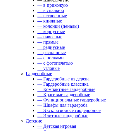
— в прихожую
— в спальню
— встроенные
— книжные
— колонки (пеналы)
— корпусные
— навесные
— прямые
— радиусные
— распашные
— с полками
— с фотопечатью
— угловые
Гардеробные
— Гардеробные из дерева
— Гардеробные классика
— Компактные гардеробные
— Красивые гардеробные
— Функциональные гардеробные
— Шкафы для гардероба
— Эксклюзивные гардеробные
— Элитные гардеробные
Детские
— Детская игровая