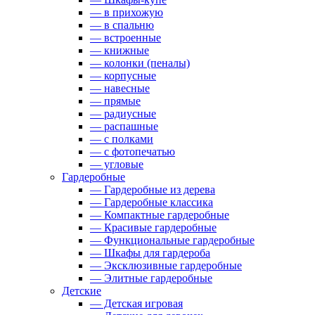
— в прихожую
— в спальню
— встроенные
— книжные
— колонки (пеналы)
— корпусные
— навесные
— прямые
— радиусные
— распашные
— с полками
— с фотопечатью
— угловые
Гардеробные
— Гардеробные из дерева
— Гардеробные классика
— Компактные гардеробные
— Красивые гардеробные
— Функциональные гардеробные
— Шкафы для гардероба
— Эксклюзивные гардеробные
— Элитные гардеробные
Детские
— Детская игровая