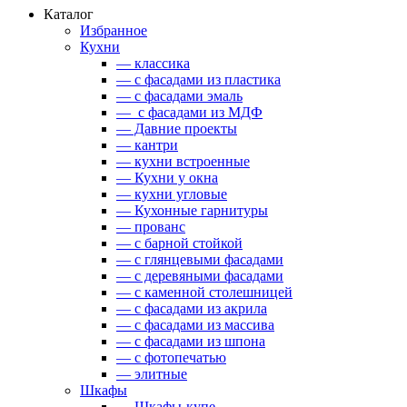
Каталог
Избранное
Кухни
— классика
— с фасадами из пластика
— с фасадами эмаль
— с фасадами из МДФ
— Давние проекты
— кантри
— кухни встроенные
— Кухни у окна
— кухни угловые
— Кухонные гарнитуры
— прованс
— с барной стойкой
— с глянцевыми фасадами
— с деревяными фасадами
— с каменной столешницей
— с фасадами из акрила
— с фасадами из массива
— с фасадами из шпона
— с фотопечатью
— элитные
Шкафы
— Шкафы-купе