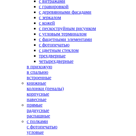
с витражами
с гравировкой
с деревянными фасадами
с зеркалом
с кожей
с пескоструйным рисунком
с угловым терминалом
с фацетными элементами
с фотопечатью
с цветным стеклом
трехдверные
четырехдверные
в прихожую
в спальню
встроенные
книжные
колонки (пеналы)
корпусные
навесные
прямые
радиусные
распашные
с полками
с фотопечатью
угловые