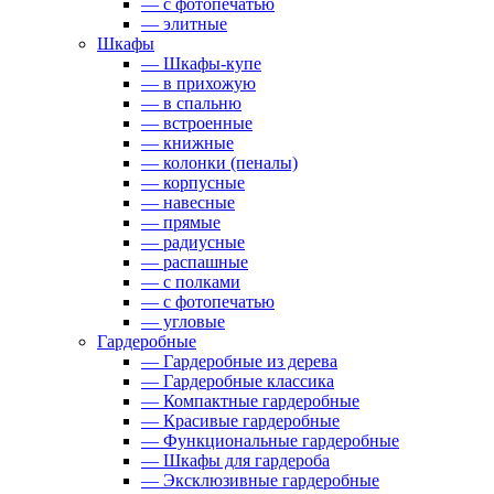
— с фотопечатью
— элитные
Шкафы
— Шкафы-купе
— в прихожую
— в спальню
— встроенные
— книжные
— колонки (пеналы)
— корпусные
— навесные
— прямые
— радиусные
— распашные
— с полками
— с фотопечатью
— угловые
Гардеробные
— Гардеробные из дерева
— Гардеробные классика
— Компактные гардеробные
— Красивые гардеробные
— Функциональные гардеробные
— Шкафы для гардероба
— Эксклюзивные гардеробные