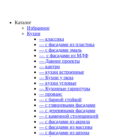
Каталог
Избранное
Кухни
— классика
— с фасадами из пластика
— с фасадами эмаль
— с фасадами из МДФ
— Давние проекты
— кантри
— кухни встроенные
— Кухни у окна
— кухни угловые
— Кухонные гарнитуры
— прованс
— с барной стойкой
— с глянцевыми фасадами
— с деревяными фасадами
— с каменной столешницей
— с фасадами из акрила
— с фасадами из массива
— с фасадами из шпона