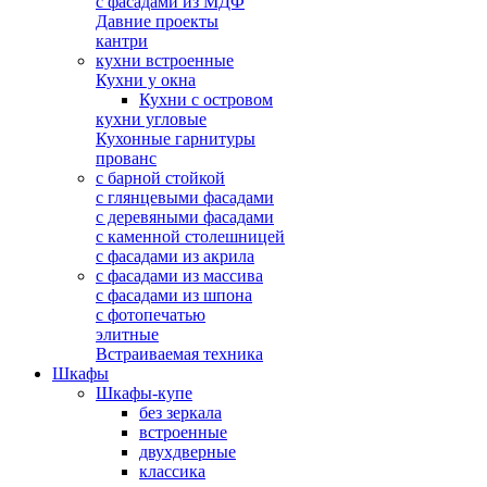
с фасадами из МДФ
Давние проекты
кантри
кухни встроенные
Кухни у окна
Кухни с островом
кухни угловые
Кухонные гарнитуры
прованс
с барной стойкой
с глянцевыми фасадами
с деревяными фасадами
с каменной столешницей
с фасадами из акрила
с фасадами из массива
с фасадами из шпона
с фотопечатью
элитные
Встраиваемая техника
Шкафы
Шкафы-купе
без зеркала
встроенные
двухдверные
классика